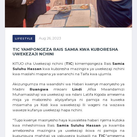
Aug 26, 2023
LIFESTYLE
TIC YAMPONGEZA RAIS SAMIA KWA KUBORESHA
UWEKEZAJI NCHINI
KITUO cha Uwekezaji nchini (
TIC
) kimempongeza Rais
Samia
Suluhu
Hassan
kwa kuboresha mazingira ya uwekezaji nchini
kwa maslahi mapana ya wananchi na Taifa kwa ujumla.
Akizungumza ma waandishi wa Habari kwenye maonyesho ya
Madini
Ruangwa
mkoani
Lindi
,Afisa Mwandamizi
Muhamasishaji wa uwekezaji wa ndani Latifa Kigoda amesema
moja ya maboresho aliyoyafanya ni pamoja na kuweka
misamaha ya Kodi kwa wawekezaji Ili wageni na wazawa
waweze kufanya uwekezaji hapa nchini.
"Tupo kwenye maonyesho haya kuwaletea habari njema kutoka
kwa mheshimiwa Rais
Samia
Suluhu
Hassan
ya kwamba
ameboresha mazingira ya uwekezaji ikiwa ni pamoja na
kupunguza mahitaji ya yakuweza kujisajili na
TIC
."amesema