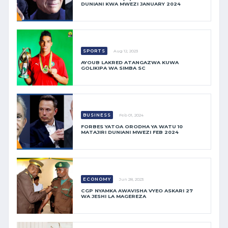
DUNIANI KWA MWEZI JANUARY 2024
SPORTS
Aug 12, 2023
AYOUB LAKRED ATANGAZWA KUWA
GOLIKIPA WA SIMBA SC
BUSINESS
Feb 01, 2024
FORBES YATOA ORODHA YA WATU 10
MATAJIRI DUNIANI MWEZI FEB 2024
ECONOMY
Jun 28, 2023
CGP NYAMKA AWAVISHA VYEO ASKARI 27
WA JESHI LA MAGEREZA