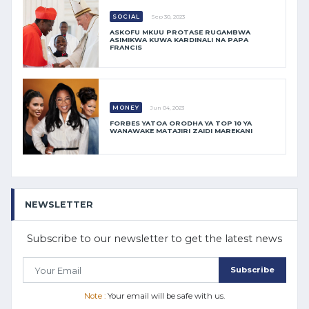
SOCIAL
Sep 30, 2023
ASKOFU MKUU PROTASE RUGAMBWA
ASIMIKWA KUWA KARDINALI NA PAPA
FRANCIS
MONEY
Jun 04, 2023
FORBES YATOA ORODHA YA TOP 10 YA
WANAWAKE MATAJIRI ZAIDI MAREKANI
NEWSLETTER
Subscribe to our newsletter to get the latest news
Subscribe
Note :
Your email will be safe with us.