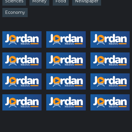
Sciences
Money
Food
Newspaper
Economy