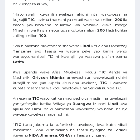
na kuongeza kuwa,
"Hapo awali ilikuwa ili mwekezaji akidhi mtaji wakuweza na
kujisajili
TIC
, lazima thamani ya mradi wake iwe milioni
200
ila
baada yakuonekana muamko wa wazawa kuwa mdogo
Mheshimiwa Rais amepunguza kutoka milioni
200
Hadi kufikia
shilingi milioni
100
.
"Pia ninaomba niwafahamishe wana
Lindi
kituo cha Uwekezaji
Tanzania
siyo Taasisi ya wageni peke yao kama wengi
wanavyodhani,bali TIC ni kwa ajili ya wazawa pia."amesema
Latifa
.
Kwa upande wake Afisa Mwekezaji Mkuu
TIC
Kanda ya
Mashariki
Griyson
Mtimba
amewashauri wawekezaji nchini
kusajili miradi yao kupitia kituo cha uwekezaji
TIC
ili waweze
kupata msamaha wa kodi inayotolewa na Serikali kupitia TIC.
Amesema
TIC
wapo katika maonyesho ya madini na uwekezaji
yanayofanyika katika Wilaya ya
Ruangwa
Mkoani
Lindi
kwa
ajili kutoa Elimu na kuhamasisha wawekezaji wa ndani na nje
wawese kuwekeza hapa nchini.
"
TIC
tuna jukumu la kufanikisha uwekezaji kwa kutoa vibali
mbalimbali kwa kushirikiana na taasisi nyingine za Serikali
ikiwemo
NIDA
,
Uhamiaji
,
OSHA
na Taasisi nyingine .