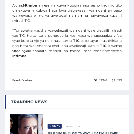
Aidha,
Mtimba
amesema kuwa kupitia maonyesho hao muitiko
umekuwa mkubwa hasa kwa wawekezaji wa ndani ambapo
wamewapa elimu ya uwekezaji na namna nawaweza kusajiri
miradi TIC.
"Tunawahamasisha wawekezaji wa ndani waje wasajili miradi
yao TIC, huku kuna punguzo la kodi hasa wanapoaagiza vifaa
vyao kutoka nje ya nchi nasi kama
TIC
tupo tayari kushirikiana
nao, hasa wakishapata cheti cha uwekezaji kutoka
TIC
ikiwemo
vifaa vyakuchakata madini na miradi mbalimbali"amesema
Mtimba
Frank Jordan
12345
123
TRANDING NEWS
MONEY
Jan 04, 2024
ORODHA KUMI (10) YA WATU MATAJIRI ZAIDI