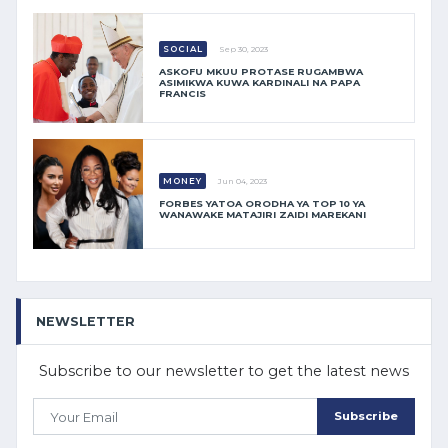
SOCIAL
Sep 30, 2023
ASKOFU MKUU PROTASE RUGAMBWA
ASIMIKWA KUWA KARDINALI NA PAPA
FRANCIS
MONEY
Jun 04, 2023
FORBES YATOA ORODHA YA TOP 10 YA
WANAWAKE MATAJIRI ZAIDI MAREKANI
NEWSLETTER
Subscribe to our newsletter to get the latest news
Subscribe