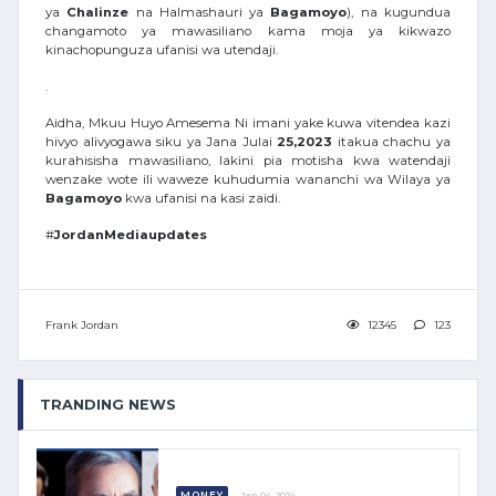
ya
Chalinze
na Halmashauri ya
Bagamoyo
), na kugundua
changamoto ya mawasiliano kama moja ya kikwazo
kinachopunguza ufanisi wa utendaji.
.
Aidha, Mkuu Huyo Amesema Ni imani yake kuwa vitendea kazi
hivyo alivyogawa siku ya Jana Julai
25,2023
itakua chachu ya
kurahisisha mawasiliano, lakini pia motisha kwa watendaji
wenzake wote ili waweze kuhudumia wananchi wa Wilaya ya
Bagamoyo
kwa ufanisi na kasi zaidi.
#
JordanMediaupdates
Frank Jordan
12345
123
TRANDING NEWS
MONEY
Jan 04, 2024