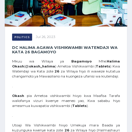
Jul 26, 2023
POLITICS
DC HALIMA AGAWA VISHIKWAMBI WATENDAJI WA
KATA 26 BAGAMOYO
Mkuu wa Wilaya ya
Bagamoyo
Mhe.
Halima
Okash
(@
okash_halima
) Ametoa Vishikwambi (
Tablets
) Kwa
Watendaji wa Kata zote
26
za Wilaya hiyo ili waweze kutatua
changamoto ya Mawasiliano na kuongeza ufanisi wa kiutendaji.
.
Okash
pia Ametoa vishkwambi hivyo kwa Maafisa Tarafa
waliofanya vizuri kwenye maeneo yao, Kwa sababu hiyo
ameamua kuwapatia vishkwambi (
Tablets
).
.
Utoaji Wa Vishikwambi hivyo Umekuja mara Baada ya
kuzunguka kwenye kata zote
26
za Wilaya hiyo (Halmashauri