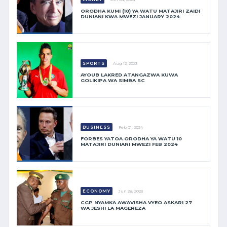
ORODHA KUMI (10) YA WATU MATAJIRI ZAIDI
DUNIANI KWA MWEZI JANUARY 2024
SPORTS
Aug 12, 2023
AYOUB LAKRED ATANGAZWA KUWA
GOLIKIPA WA SIMBA SC
BUSINESS
Feb 01, 2024
FORBES YATOA ORODHA YA WATU 10
MATAJIRI DUNIANI MWEZI FEB 2024
ECONOMY
Jun 28, 2023
CGP NYAMKA AWAVISHA VYEO ASKARI 27
WA JESHI LA MAGEREZA