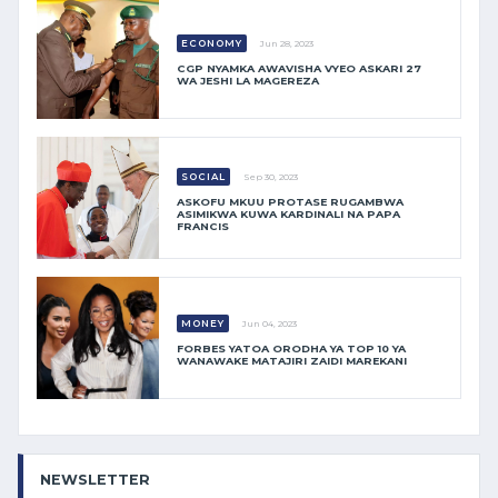
ECONOMY
Jun 28, 2023
CGP NYAMKA AWAVISHA VYEO ASKARI 27
WA JESHI LA MAGEREZA
SOCIAL
Sep 30, 2023
ASKOFU MKUU PROTASE RUGAMBWA
ASIMIKWA KUWA KARDINALI NA PAPA
FRANCIS
MONEY
Jun 04, 2023
FORBES YATOA ORODHA YA TOP 10 YA
WANAWAKE MATAJIRI ZAIDI MAREKANI
NEWSLETTER