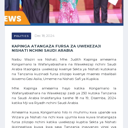
Dec 18, 2024
POLITICS
KAPINGA ATANGAZA FURSA ZA UWEKEZAJI
NISHATI NCHINI SAUDI ARABIA
Naibu Waziri wa Nishati, Mhe. Judith Kapinga amesema
Kongamano la Wafanyabiashara na Wawekezaji nchini Saudi
Arabia litaongeza uwekezaji kwenye Sekta ya Nishati kutokana
na Tanzania kuzinadi fursa zilizopo kwenye maeneo mbalibali
ikiwemo Gesi Asilia, Umeme na Nishati Safi ya Kupikia.
Mhe. Kapinga amesema hayo katika Kongamano la
Wafanyabiashara na Wawekezaji zaidi ya 250 kutoka Tanzania
na Saudi Arabia linalofanyika tarehe 18 na 19, Disemba, 2024
katika Mji wa Riyadh nchini Saudi Arabia.
Amesema kuwa, Kongamano hilo ni muhimu kwa upande wa
Wizara ya Nishati na nchi kwa ujumla kwa kuwa linatangaza
fursa zilizopo nchini katika uwekezaji kupitia Sekta ya Nishati
ikizingatiwa kuwa kwa sasa Tanzania inavyanzo vingi vya