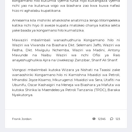
kongamano hilo kutumia vyema fursa hiyo kuitangaza vyema
nchi yao na kutanua wigo wa biashara zao kwa kuwa nafasi
hizo ni aghalabu kupatikana.
Amesema kila mshiriki ahakikishe anatimiza lengo lililompeleka
katika nchi hiyo ili aweze kupata matokeo chanya katika sekta
yake baada ya kongamano hilo kumalizika.
Mawaziri mbalimbali wanaohudhuria Kongamano hilo ni
Waziri wa Viwanda na Biashara Dkt. Selemani Jaffo, Waziri wa
Fedha, Dkt. Mwigulu Nchemba, Waziri wa Madini, Antony
Mavunde na Naibu Waziri wa nchi Ofisi ya Rais
anayeshughulikia Ajira na Uwekezaji Zanzibar, Sharif Ali Sharif.
Viongozi mbalimbali kutoka Wizara ya Nishati na Taasisi zake
wanaoshiriki Kongamano hilo ni Kamishna Msaidizi wa Petroli,
Mhandisi Joyce Kisamo, Mkurugenzi Msaidizi wa Sera, Utafiti na
Ubunifu, Oscar Kashaigiri na Meneja wa Biashara ya Mafuta wa
kutoka Shirika la Maendeleo ya Petroli Tanzania (TPDC), Baraka
Nyakutonya.
Frank Jordan
12345
123