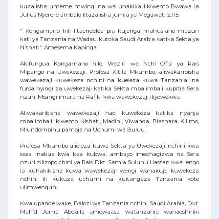
kuzalisha umeme mwingi na wa uhakika likiwemo Bwawa la
Julius Nyerere ambalo litazalisha jumla ya Megawati 2,115.
" Kongamano hili litaendelea pia kujenga mahusiano mazuri
kati ya Tanzania na Wadau kutoka Saudi Arabia katika Sekta ya
Nishati." Amesema Kapinga
Akifungua Kongamano hilo, Waziri wa Nchi Ofisi ya Rais
Mipango na Uwekezaji, Profesa Kitila Mkumbo, aliwakaribisha
wawekezaji kuwekeza nchini na kueleza kuwa Tanzania ina
fursa nyingi za uwekezaji katika Sekta mbalimbali kupitia Sera
nzuri, Misingi imara na Rafiki kwa wawekezaji iliyowekwa.
Aliwakaribisha wawekezaji hao kuwekeza katika nyanja
mbalimbali ikiwemo Nishati, Madini, Viwanda, Biashara, Kilimo,
Miundombinu pamoja na Uchumi wa Buluu.
Profesa Mkumbo alieleza kuwa Sekta ya Uwekezaji nchini kwa
sasa inakua kwa kasi kubwa, ambayo imechagizwa na Sera
nzuri zilizopo chini ya Rais Dkt. Samia Suluhu Hassan kwa lengo
la kuhakikisha kuwa wawekezaji wengi wanakuja kuwekeza
nchini ili kukuza uchumi na kuitangaza Tanzania kote
ulimwenguni.
Kwa upande wake, Balozi wa Tanzania nchini Saudi Arabia, Dkt.
Mah’d Juma Abdalla amewaasa watanzania wanaoshiriki