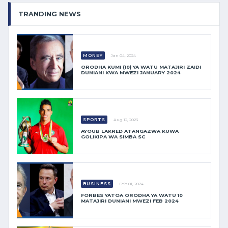
TRANDING NEWS
MONEY
Jan 04, 2024
ORODHA KUMI (10) YA WATU MATAJIRI ZAIDI
DUNIANI KWA MWEZI JANUARY 2024
SPORTS
Aug 12, 2023
AYOUB LAKRED ATANGAZWA KUWA
GOLIKIPA WA SIMBA SC
BUSINESS
Feb 01, 2024
FORBES YATOA ORODHA YA WATU 10
MATAJIRI DUNIANI MWEZI FEB 2024