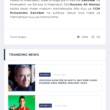
Makamu Mwenyekiti wake ambaye pia ni Rais wa
Zanzibar
na
Mwenyekiti wa Baraza la Mapinduzi Dkt.
Hussein
Ali
Mwinyi
katika kikao chake maalum kilichofanyika Afisi Kuu ya
CCM
Kisiwandui
Zanzibar
na kufanya uteuzi kwa niaba ya
Halmashauri kuu ya chama hicho.
Frank Jordan
12345
123
TRANDING NEWS
MONEY
Jan 04, 2024
ORODHA KUMI (10) YA WATU MATAJIRI ZAIDI
DUNIANI KWA MWEZI JANUARY 2024
SPORTS
Aug 12, 2023