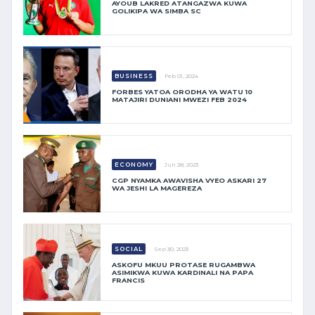
AYOUB LAKRED ATANGAZWA KUWA
GOLIKIPA WA SIMBA SC
BUSINESS
Feb 01, 2024
FORBES YATOA ORODHA YA WATU 10
MATAJIRI DUNIANI MWEZI FEB 2024
ECONOMY
Jun 28, 2023
CGP NYAMKA AWAVISHA VYEO ASKARI 27
WA JESHI LA MAGEREZA
SOCIAL
Sep 30, 2023
ASKOFU MKUU PROTASE RUGAMBWA
ASIMIKWA KUWA KARDINALI NA PAPA
FRANCIS