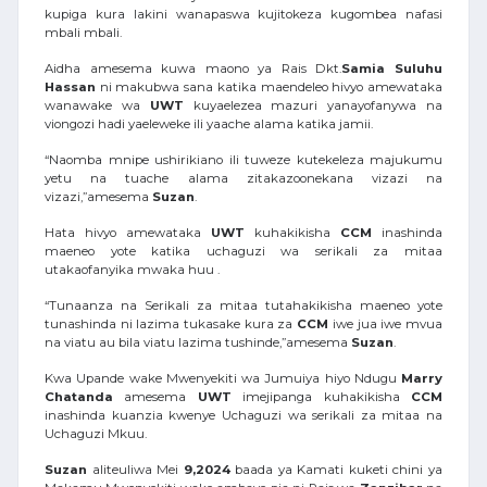
kupiga kura lakini wanapaswa kujitokeza kugombea nafasi
mbali mbali.
Aidha amesema kuwa maono ya Rais Dkt.
Samia
Suluhu
Hassan
ni makubwa sana katika maendeleo hivyo amewataka
wanawake wa
UWT
kuyaelezea mazuri yanayofanywa na
viongozi hadi yaeleweke ili yaache alama katika jamii.
“Naomba mnipe ushirikiano ili tuweze kutekeleza majukumu
yetu na tuache alama zitakazoonekana vizazi na
vizazi,”amesema
Suzan
.
Hata hivyo amewataka
UWT
kuhakikisha
CCM
inashinda
maeneo yote katika uchaguzi wa serikali za mitaa
utakaofanyika mwaka huu .
“Tunaanza na Serikali za mitaa tutahakikisha maeneo yote
tunashinda ni lazima tukasake kura za
CCM
iwe jua iwe mvua
na viatu au bila viatu lazima tushinde,”amesema
Suzan
.
Kwa Upande wake Mwenyekiti wa Jumuiya hiyo Ndugu
Marry
Chatanda
amesema
UWT
imejipanga kuhakikisha
CCM
inashinda kuanzia kwenye Uchaguzi wa serikali za mitaa na
Uchaguzi Mkuu.
Suzan
aliteuliwa Mei
9,2024
baada ya Kamati kuketi chini ya