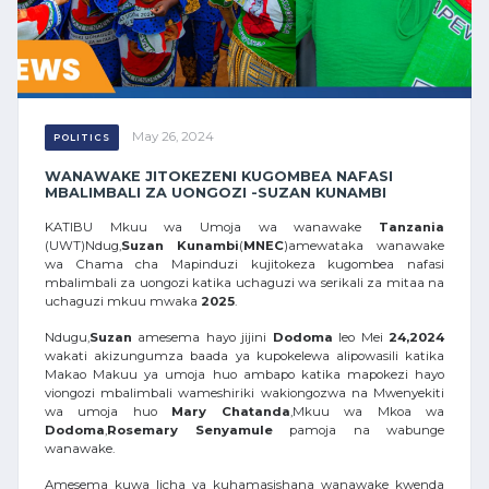
May 26, 2024
POLITICS
WANAWAKE JITOKEZENI KUGOMBEA NAFASI
MBALIMBALI ZA UONGOZI -SUZAN KUNAMBI
KATIBU Mkuu wa Umoja wa wanawake
Tanzania
(UWT)Ndug,
Suzan
Kunambi
(
MNEC
)amewataka wanawake
wa Chama cha Mapinduzi kujitokeza kugombea nafasi
mbalimbali za uongozi katika uchaguzi wa serikali za mitaa na
uchaguzi mkuu mwaka
2025
.
Ndugu,
Suzan
amesema hayo jijini
Dodoma
leo Mei
24,2024
wakati akizungumza baada ya kupokelewa alipowasili katika
Makao Makuu ya umoja huo ambapo katika mapokezi hayo
viongozi mbalimbali wameshiriki wakiongozwa na Mwenyekiti
wa umoja huo
Mary
Chatanda
,Mkuu wa Mkoa wa
Dodoma
,
Rosemary
Senyamule
pamoja na wabunge
wanawake.
Amesema kuwa licha ya kuhamasishana wanawake kwenda