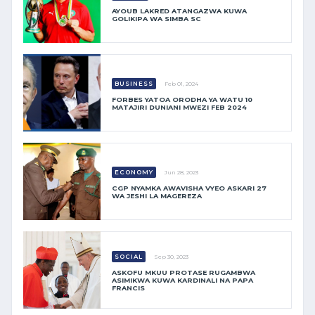
AYOUB LAKRED ATANGAZWA KUWA
GOLIKIPA WA SIMBA SC
BUSINESS
Feb 01, 2024
FORBES YATOA ORODHA YA WATU 10
MATAJIRI DUNIANI MWEZI FEB 2024
ECONOMY
Jun 28, 2023
CGP NYAMKA AWAVISHA VYEO ASKARI 27
WA JESHI LA MAGEREZA
SOCIAL
Sep 30, 2023
ASKOFU MKUU PROTASE RUGAMBWA
ASIMIKWA KUWA KARDINALI NA PAPA
FRANCIS