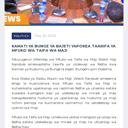
May 20, 2025
POLITICS
KAMATI YA BUNGE YA BAJETI YAPOKEA TAARIFA YA
MFUKO WA TAIFA WA MAJI
Mkurugenzi Mtendaji wa Mfuko wa Taifa wa Maji Wakili Haji
Nandule amewasilisha taarifa ya utolewaji wa fedha kwa
Kamati ya Kudumu ya Bunge la bajeti, Bungeni jijini Dodoma.
Kwa Niaba ya Naibu Waziri wa Maji ,Wakili Nandule amesema
lengo la kuanzishwa kwa Mfuko wa Taifa wa Maji ni
kuhakikisha upatikanaji wa rasilimali fedha ya uhakika katika
kusaidia kuongeza kasi ya utekelezaji wa miradi ya maji
itakayoboresha huduma ya upatikanaji wa huduma ya maji
nchini pamoja na kuimarisha usimamizi na uendelezaji wa
vyanzo vya maji.
Mfuko wa Taifa wa Maji umekuwa ukitoa miongozo ya utoaji wa
fedha katika utekelezaji wa miradi ya maji na ufuatiliaji wa
fedha hizo.