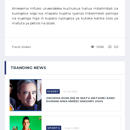
Amesema mfuko unaendelea kuchukua hatua mbalimbali za
kuongeza wigo wa mapato kupitia vyanzo mbalimbali pamoja
na kujenga hoja ili kupata nyongeza ya kutoka katika tozo ya
mafuta ya petroli na dizeli.
Frank Jordan
12345
123
TRANDING NEWS
MONEY
Jan 04, 2024
ORODHA KUMI (10) YA WATU MATAJIRI ZAIDI
DUNIANI KWA MWEZI JANUARY 2024
SPORTS
Aug 12, 2023